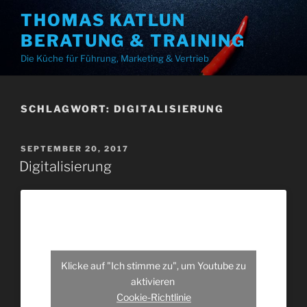
Zum
THOMAS KATLUN
Inhalt
BERATUNG & TRAINING
springen
Die Küche für Führung, Marketing & Vertrieb
SCHLAGWORT:
DIGITALISIERUNG
VERÖFFENTLICHT
SEPTEMBER 20, 2017
AM
Digitalisierung
Klicke auf "Ich stimme zu", um Youtube zu
aktivieren
Cookie-Richtlinie