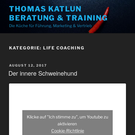
Zum
THOMAS KATLUN
Inhalt
BERATUNG & TRAINING
springen
Die Küche für Führung, Marketing & Vertrieb
KATEGORIE:
LIFE COACHING
VERÖFFENTLICHT
AUGUST 12, 2017
AM
Der innere Schweinehund
Klicke auf "Ich stimme zu", um Youtube zu
aktivieren
Cookie-Richtlinie