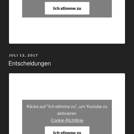
Ich stimme zu
VERÖFFENTLICHT
JULI 12, 2017
AM
Entscheidungen
Klicke auf "Ich stimme zu", um Youtube zu
aktivieren
Cookie-Richtlinie
Ich stimme zu